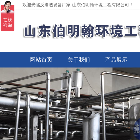
欢迎光临反渗透设备厂家-山东伯明翰环境工程有限公司！
网站首页
关于我们
产品展示
紫外线杀菌设
反渗透（纯净水）
海水淡化设备
EDI超纯水设
去离子水设备
设备现场安装图
工业软化水设