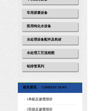
车用尿素设备
医用纯化水设备
水处理设备配件及耗材
水处理工艺流程图
铝排管系列
相关资讯
COMPANY NEWS
1单級反渗透报价
2双级反渗透报价