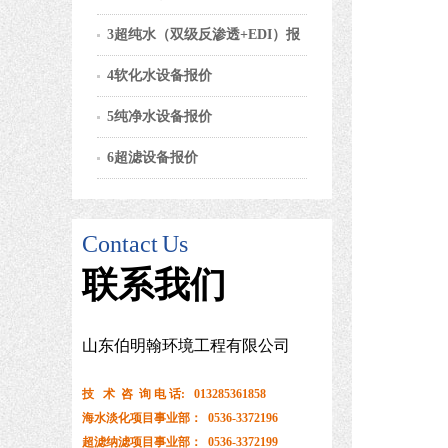
3超纯水（双级反渗透+EDI）报
4软化水设备报价
5纯净水设备报价
6超滤设备报价
Contact
Us
联系
我们
山东伯明翰环境工程有限公司
技 术 咨 询 电 话: 013285361858
海水淡化项目事业部： 0536-3372196
超滤纳滤项目事业部： 0536-3372199