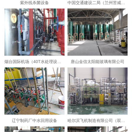
紫外线杀菌设备
中国交通建设二局（兰州苦咸水淡化设备）
烟台国际机场（40T水处理设备）
唐山金信太阳能玻璃有限公司
辽宁制药厂中水回用设备
哈尔滨飞机制造有限公司（双级反渗透+EDI超纯水设备）