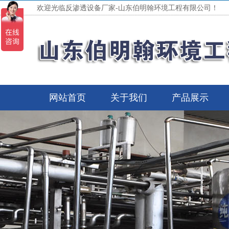
欢迎光临反渗透设备厂家-山东伯明翰环境工程有限公司！
网站首页
关于我们
产品展示
紫外线杀菌设
反渗透（纯净水）
海水淡化设备
EDI超纯水设
去离子水设备
设备现场安装图
工业软化水设