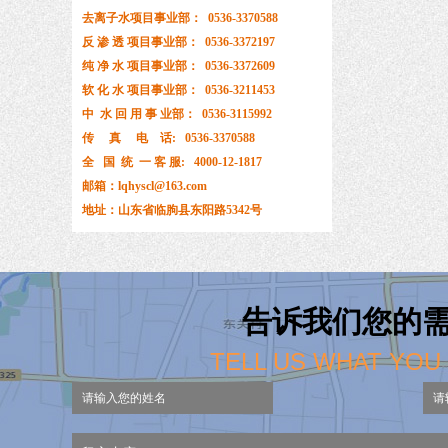
去离子水项目事业部： 0536-3370588
反 渗 透 项目事业部： 0536-3372197
纯 净 水 项目事业部： 0536-3372609
软 化 水 项目事业部： 0536-3211453
中 水 回 用 事 业部： 0536-3115992
传 真 电 话: 0536-3370588
全 国 统 一 客 服: 4000-12-1817
邮箱：lqhyscl@163.com
地址：山东省临朐县东阳路5342号
告诉我们您的
TELL US WHAT YOU