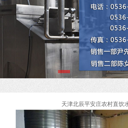
备
耗材
图
天津北辰平安庄农村直饮