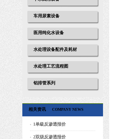
车用尿素设备
医用纯化水设备
水处理设备配件及耗材
水处理工艺流程图
铝排管系列
相关资讯
COMPANY NEWS
1单級反渗透报价
2双级反渗透报价