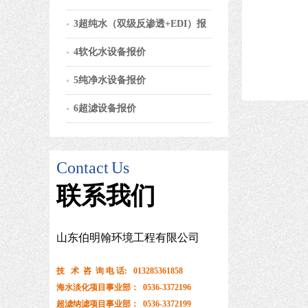
3超纯水（双级反渗透+EDI）报
4软化水设备报价
5纯净水设备报价
6超滤设备报价
Contact
Us
联系
我们
山东伯明翰环境工程有限公司
技 术 咨 询 电 话: 013285361858
海水淡化项目事业部： 0536-3372196
超滤纳滤项目事业部： 0536-3372199