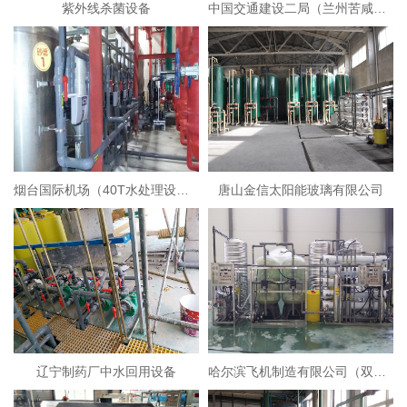
紫外线杀菌设备
中国交通建设二局（兰州苦咸水淡化设备）
烟台国际机场（40T水处理设备）
唐山金信太阳能玻璃有限公司
辽宁制药厂中水回用设备
哈尔滨飞机制造有限公司（双级反渗透+EDI超纯水设备）