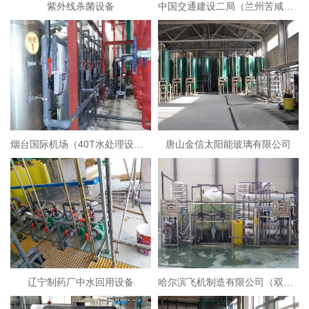
紫外线杀菌设备
中国交通建设二局（兰州苦咸水淡化设备）
烟台国际机场（40T水处理设备）
唐山金信太阳能玻璃有限公司
辽宁制药厂中水回用设备
哈尔滨飞机制造有限公司（双级反渗透+EDI超纯水设备）