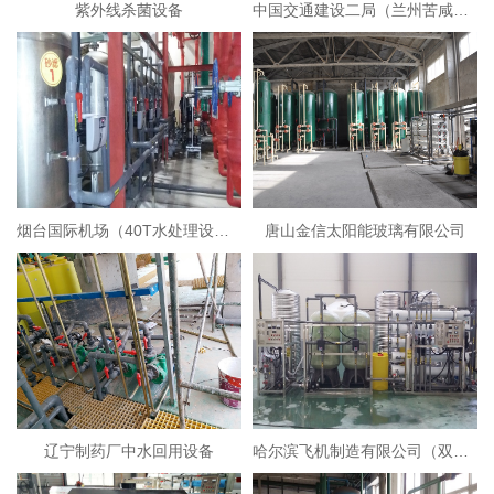
紫外线杀菌设备
中国交通建设二局（兰州苦咸水淡化设备）
烟台国际机场（40T水处理设备）
唐山金信太阳能玻璃有限公司
辽宁制药厂中水回用设备
哈尔滨飞机制造有限公司（双级反渗透+EDI超纯水设备）