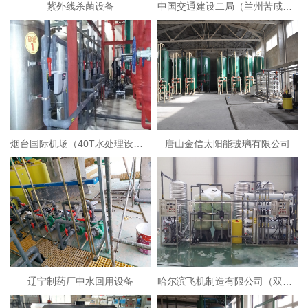
紫外线杀菌设备
中国交通建设二局（兰州苦咸水淡化设备）
烟台国际机场（40T水处理设备）
唐山金信太阳能玻璃有限公司
辽宁制药厂中水回用设备
哈尔滨飞机制造有限公司（双级反渗透+EDI超纯水设备）